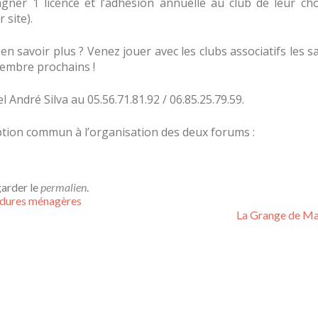
gner 1 licence et l’adhésion annuelle au club de leur choi
 site).
en savoir plus ? Venez jouer avec les clubs associatifs les 
tembre prochains !
André Silva au 05.56.71.81.92 / 06.85.25.79.59.
ription commun à l’organisation des deux forums :
garder le
permalien
.
ordures ménagères
cle
La Grange de M