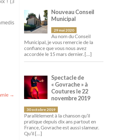
x ! (3
Nouveau Conseil
Municipal
samedis
29 mai 2020
Au nom du Conseil
Municipal, je vous remercie de la
confiance que vous nous avez
accordée le 15 mars dernier.
[…]
Spectacle de
« Govrache » à
Coutures le 22
amie
→
novembre 2019
30 octobre 2019
Parallèlement à la chanson qu’il
pratique depuis dix ans partout en
France, Govrache est aussi slameur.
Qu’il
[…]