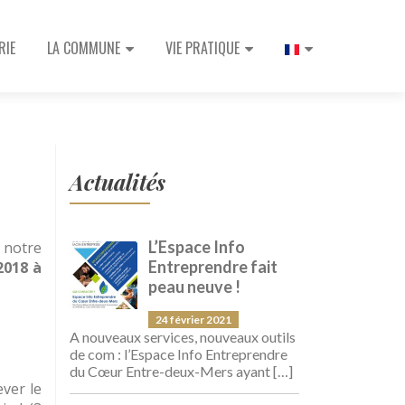
incipal
RIE
LA COMMUNE
VIE PRATIQUE
Actualités
L’Espace Info
 notre
Entreprendre fait
2018 à
peau neuve !
24 février 2021
A nouveaux services, nouveaux outils
de com : l’Espace Info Entreprendre
du Cœur Entre-deux-Mers ayant
[…]
ever le